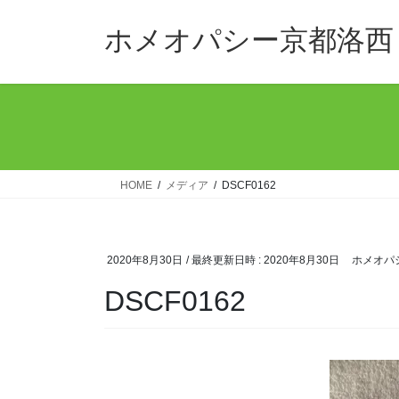
コ
ナ
ン
ビ
ホメオパシー京都洛西
テ
ゲ
ン
ー
ツ
シ
へ
ョ
ス
ン
キ
に
ッ
移
HOME
メディア
DSCF0162
プ
動
2020年8月30日
/ 最終更新日時 :
2020年8月30日
ホメオパ
DSCF0162