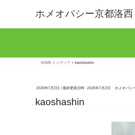
コ
ナ
ン
ビ
ホメオパシー京都洛西
テ
ゲ
ン
ー
ツ
シ
へ
ョ
ス
ン
キ
に
ッ
移
HOME
メディア
kaoshashin
プ
動
2026年7月2日
/ 最終更新日時 :
2026年7月2日
ホメオパシ
kaoshashin